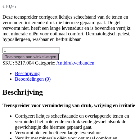
€
10,95
Deze teenspreider corrigeert lichtjes scheefstand van de tenen en
vermindert irriterende druk die hiermee gepaard gaat. De gel
vervormt niet, heeft een lange levensduur en is bovendien verrijkt
met minerale oliën voor optimaal comfort. Dermatologisch getest,
hypoallergeen, wasbaar en herbruikbaar.
Gelsmart
Teenspreider
Toevoegen aan winkelwagen
S
SKU:
5217.004
Categorie:
Antidrukverbanden
3
st.
Beschrijving
aantal
Beoordelingen (0)
Beschrijving
Teenspreider voor vermindering van druk, wrijving en irritatie
Corrigeert lichtjes scheefstaande en overlappende tenen en
vermindert het irriterende en drukkende gevoel alsook de
gewrichtspijn die hiermee gepaard gaat.
Vervormt niet en heeft een lange levensduur.
Verrijkt met minerale oliën voor optimaal comfort en