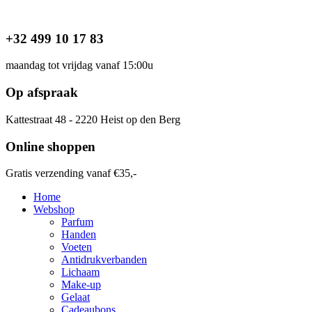
Ga
naar
de
+32 499 10 17 83
inhoud
maandag tot vrijdag vanaf 15:00u
Op afspraak
Kattestraat 48 - 2220 Heist op den Berg
Online shoppen
Gratis verzending vanaf €35,-
Home
Webshop
Parfum
Handen
Voeten
Antidrukverbanden
Lichaam
Make-up
Gelaat
Cadeaubons